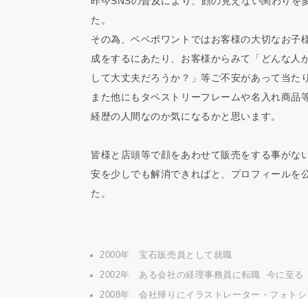
昨今SNSの普及により、顔の見えない関わりを
た。
その為、ベベポワントではお客様の大切なお子
成をするにあたり、お客様からみて「どんな人
して大丈夫だろうか？」等ご不安があって当た
また他にもタペストリーフレームや名入れ商品
経歴の人間なのか気になるかと思います。
皆様と店頭等で顔をあわせて販売をする事がな
安を少しでも解消できればと、プロフィールを
た。
2000年 宝石販売員として就職
2002年 ある会社の経理事務員に転職 今に至る
2008年 会社帰りにイラストレーター・フォト