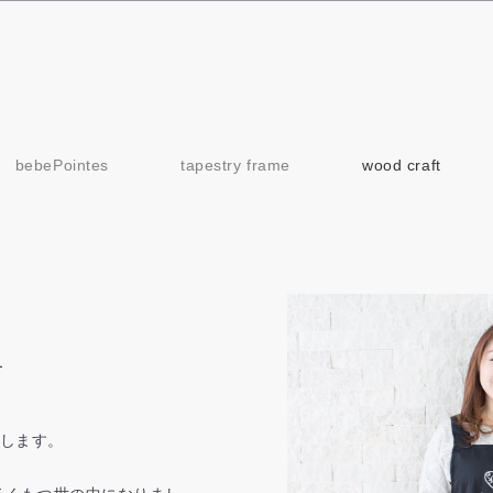
bebePointes
tapestry frame
wood craft
u
と申します。