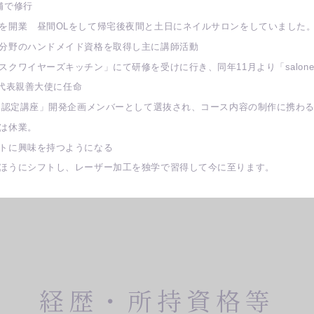
舗で修行
ンを開業 昼間OLをして帰宅後夜間と土日にネイルサロンをしていました
な分野のハンドメイド資格を取得し主に講師活動
クワイヤーズキッチン」にて研修を受けに行き、同年11月より「salone 
に日本代表親善大使に任命
ッキー認定講座」開発企画メンバーとして選抜され、コース内容の制作に携わ
室は休業。
フトに興味を持つようになる
のほうにシフトし、レーザー加工を独学で習得して今に至ります。
経歴・所持資格等